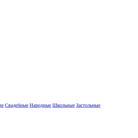
ие
Свадебные
Народные
Школьные
Застольные