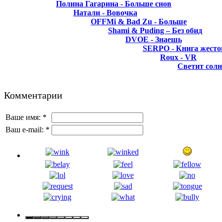
Полина Гагарина - Больше снов
Натали - Вовочка
OFFMi & Bad Zu - Больше
Shami & Puding – Без обид
DVOE - Знаешь
SERPO - Книга жесто
Roux - VR
Светит сол
Комментарии
Ваше имя:
*
Ваш e-mail:
*