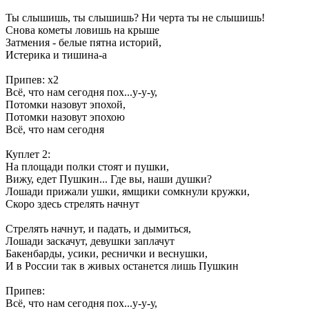
Ты слышишь, ты слышишь? Ни черта ты не слышишь!
Снова кометы ловишь на крыше
Затмения - белые пятна историй,
Истерика и тишина-а
Припев: x2
Всё, что нам сегодня пох...у-у-у,
Потомки назовут эпохой,
Потомки назовут эпохою
Всё, что нам сегодня
Куплет 2:
На площади полки стоят и пушки,
Вижу, едет Пушкин... Где вы, наши душки?
Лошади прижали ушки, ямщики сомкнули кружки,
Скоро здесь стрелять начнут
Стрелять начнут, и падать, и дымиться,
Лошади заскачут, девушки заплачут
Бакенбарды, усики, реснички и веснушки,
И в России так в живых останется лишь Пушкин
Припев:
Всё, что нам сегодня пох...у-у-у,