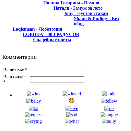
Полина Гагарина - Помню
Натали - Замуж за лето
Jony - Пустой стакан
Shami & Puding – Без
обид
Loqiemean - Лоботомия
LOBODA – 40 ГРАДУСОВ
Свадебные цветы
Комментарии
Ваше имя:
*
Ваш e-mail:
*