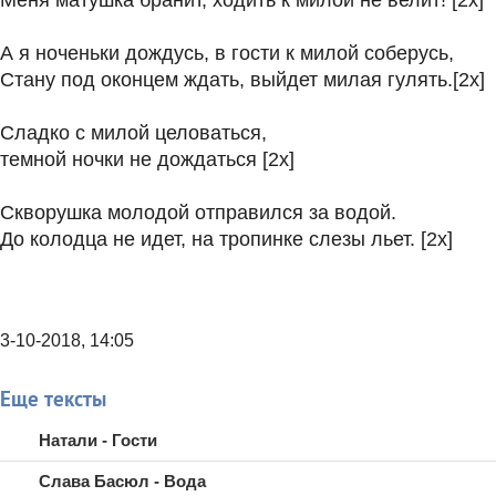
Меня матушка бранит, ходить к милой не велит! [2x]
А я ноченьки дождусь, в гости к милой соберусь,
Стану под оконцем ждать, выйдет милая гулять.[2x]
Сладко с милой целоваться,
темной ночки не дождаться [2x]
Скворушка молодой отправился за водой.
До колодца не идет, на тропинке слезы льет. [2x]
3-10-2018, 14:05
Еще тексты
Натали - Гости
Слава Басюл - Вода