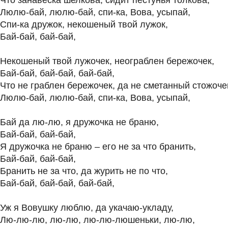
Что занавеска шелкова, сидит пестунья толкова,
Люлю-бай, люлю-бай, спи-ка, Вова, усыпай,
Спи-ка дружок, некошеный твой лужок,
Бай-бай, бай-бай,
Некошеный твой лужочек, неограблен бережочек,
Бай-бай, бай-бай, бай-бай,
Что не граблен бережочек, да не сметанный стожоче
Люлю-бай, люлю-бай, спи-ка, Вова, усыпай,
Бай да лю-лю, я дружочка не браню,
Бай-бай, бай-бай,
Я дружочка не браню – его не за что бранить,
Бай-бай, бай-бай,
Бранить не за что, да журить не по что,
Бай-бай, бай-бай, бай-бай,
Уж я Вовушку люблю, да укачаю-укладу,
Лю-лю-лю, лю-лю, лю-лю-люшеньки, лю-лю,