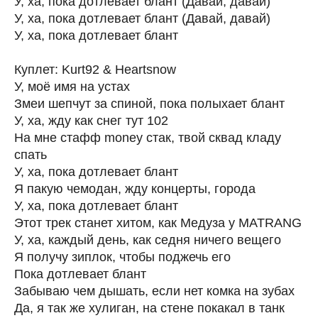
У, ха, пока дотлевает блант (Давай, давай)
У, ха, пока дотлевает блант (Давай, давай)
У, ха, пока дотлевает блант
Куплет: Kurt92 & Heartsnow
У, моё имя на устах
Змеи шепчут за спиной, пока полыхает блант
У, ха, жду как снег тут 102
На мне стафф money стак, твой сквад кладу
спать
У, ха, пока дотлевает блант
Я пакую чемодан, жду концерты, города
У, ха, пока дотлевает блант
Этот трек станет хитом, как Медуза у MATRANG
У, ха, каждый день, как седня ничего вещего
Я получу зиплок, чтобы поджечь его
Пока дотлевает блант
Забываю чем дышать, если нет комка на зубах
Да, я так же хулиган, на стене покакал в танк