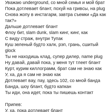
Уважаю underground, со мной семья и мой брат
Пока дотлевает блант, похуй на гривсы, на plug
Снова жопу в инстагарм, завтра съемки «Да как
так?»
Дальше дотлевает блант
Флоу бит, slam dunk, slam кинг, кинг, как
С виду страж, внутри Тупак
Куш зеленый будто халк, рэп, грань, сшитый
glock
Ты не находишь клад, супер дилер, name plug
Ну давай, давай пока, у меня тут тлеет блант
Курт, курим киллограмм, брат сам не знаю как
У, ха, да я сам не знаю как
Дотлевает вау, пау, здесь 102, со мной банда
Банда, шоу блант, будто капкан
Ты иди, она идет, пока ты пишешь контакт
Припев:
У, ха, пока дотлевает блант