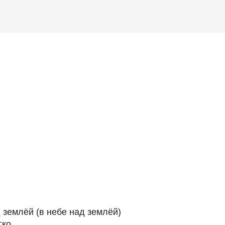
 землёй (в небе над землёй)
егко…