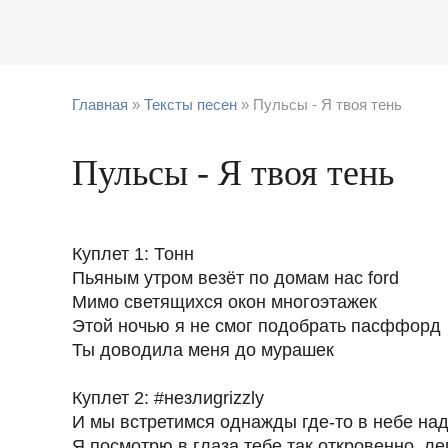
Главная
»
Тексты песен
» Пульсы - Я твоя тень
Пульсы - Я твоя тень
Куплет 1: Тонн
Пьяным утром везёт по домам нас ford
Мимо светящихся окон многоэтажек
Этой ночью я не смог подобрать пасффорд
Ты доводила меня до мурашек
Куплет 2: #незлиgrizzly
И мы встретимся однажды где-то в небе над
Я посмотрю в глаза тебе так откровенно, л