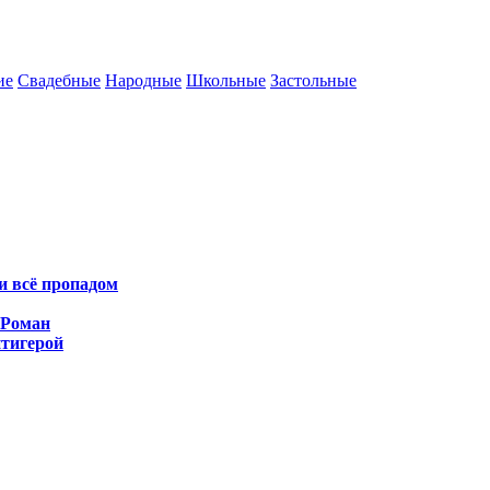
ие
Свадебные
Народные
Школьные
Застольные
и всё пропадом
 Роман
нтигерой