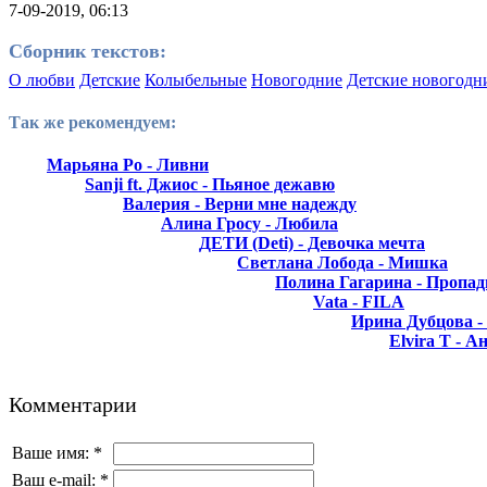
7-09-2019, 06:13
Сборник текстов:
О любви
Детские
Колыбельные
Новогодние
Детские новогодн
Так же рекомендуем:
Марьяна Ро - Ливни
Sanji ft. Джиос - Пьяное дежавю
Валерия - Верни мне надежду
Алина Гросу - Любила
ДЕТИ (Deti) - Девочка мечта
Светлана Лобода - Мишка
Полина Гагарина - Пропад
Vata - FILA
Ирина Дубцова -
Elvira T - А
Комментарии
Ваше имя:
*
Ваш e-mail:
*