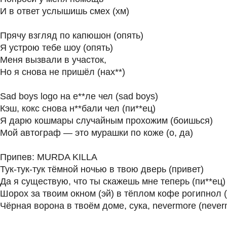
И в ответ услышишь смех (хм)
Прячу взгляд по капюшон (опять)
Я устрою тебе шоу (опять)
Меня вызвали в участок,
Но я снова не пришёл (нах**)
Sad boys logo на е**ле чел (sad boys)
Кэш, кокс снова н**бали чел (пи**ец)
Я дарю кошмары случайным прохожим (боишься)
Мой автограф — это мурашки по коже (о, да)
Припев: MURDA KILLA
Тук-тук-тук тёмной ночью в твою дверь (привет)
Да я существую, что ты скажешь мне теперь (пи**ец)
Шорох за твоим окном (эй) в тёплом кофе рогипнол 
Чёрная ворона в твоём доме, сука, nevermore (never