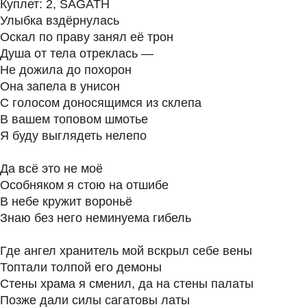
Куплет: 2, SAGATH
Улыбка вздёрнулась
Оскал по праву занял её трон
Душа от тела отреклась —
Не дожила до похорон
Она запела в унисон
С голосом доносящимся из склепа
В вашем топовом шмотье
Я буду выглядеть нелепо
Да всё это не моё
Особняком я стою на отшибе
В небе кружит вороньё
Знаю без него неминуема гибель
Где ангел хранитель мой вскрыл себе вены
Топтали толпой его демоны
Стены храма я сменил, да на стены палаты
Позже дали силы сагатовы латы