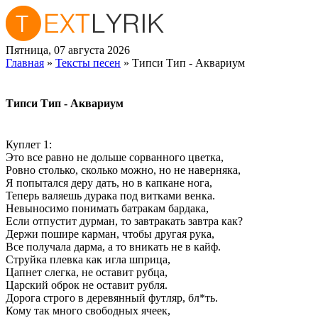
Пятница, 07 августа 2026
Главная
»
Тексты песен
» Типси Тип - Аквариум
Типси Тип - Аквариум
Куплет 1:
Это все равно не дольше сорванного цветка,
Ровно столько, сколько можно, но не наверняка,
Я попытался деру дать, но в капкане нога,
Теперь валяешь дурака под витками венка.
Невыносимо понимать батракам бардака,
Если отпустит дурман, то завтракать завтра как?
Держи пошире карман, чтобы другая рука,
Все получала дарма, а то вникать не в кайф.
Струйка плевка как игла шприца,
Цапнет слегка, не оставит рубца,
Царский оброк не оставит рубля.
Дорога строго в деревянный футляр, бл*ть.
Кому так много свободных ячеек,