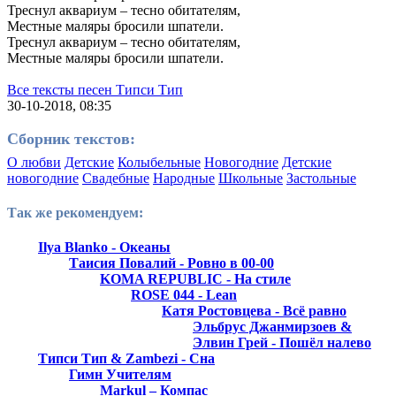
Треснул аквариум – тесно обитателям,
Местные маляры бросили шпатели.
Треснул аквариум – тесно обитателям,
Местные маляры бросили шпатели.
Все тексты песен Типси Тип
30-10-2018, 08:35
Сборник текстов:
О любви
Детские
Колыбельные
Новогодние
Детские
новогодние
Свадебные
Народные
Школьные
Застольные
Так же рекомендуем:
Ilya Blanko - Океаны
Таисия Повалий - Ровно в 00-00
KOMA REPUBLIC - На стиле
ROSE 044 - Lean
Катя Ростовцева - Всё равно
Эльбрус Джанмирзоев &
Элвин Грей - Пошёл налево
Типси Тип & Zambezi - Сна
Гимн Учителям
Markul – Компас