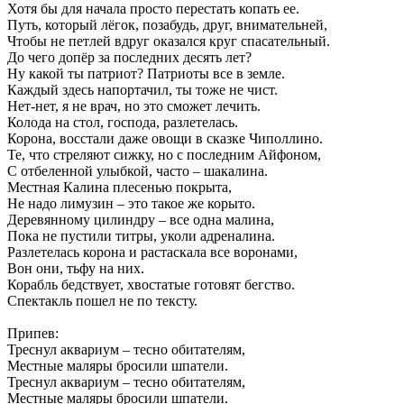
Хотя бы для начала просто перестать копать ее.
Путь, который лёгок, позабудь, друг, внимательней,
Чтобы не петлей вдруг оказался круг спасательный.
До чего допёр за последних десять лет?
Ну какой ты патриот? Патриоты все в земле.
Каждый здесь напортачил, ты тоже не чист.
Нет-нет, я не врач, но это сможет лечить.
Колода на стол, господа, разлетелась.
Корона, восстали даже овощи в сказке Чиполлино.
Те, что стреляют сижку, но с последним Айфоном,
С отбеленной улыбкой, часто – шакалина.
Местная Калина плесенью покрыта,
Не надо лимузин – это такое же корыто.
Деревянному цилиндру – все одна малина,
Пока не пустили титры, уколи адреналина.
Разлетелась корона и растаскала все воронами,
Вон они, тьфу на них.
Корабль бедствует, хвостатые готовят бегство.
Спектакль пошел не по тексту.
Припев:
Треснул аквариум – тесно обитателям,
Местные маляры бросили шпатели.
Треснул аквариум – тесно обитателям,
Местные маляры бросили шпатели.