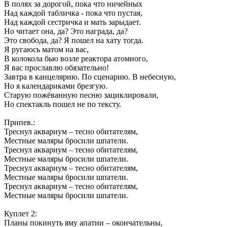
В полях за дорогой, пока что ничейных
Над каждой табличка - пока что пустая,
Над каждой сестричка и мать зарыдает.
Но читает она, да? Это награда, да?
Это свобода, да? Я пошел на хату тогда.
Я ругаюсь матом на вас,
В колокола бью возле реактора атомного,
Я вас прославлю обязательно!
Завтра в канцелярию. По сценарию. В небесную,
Но я календариками брезгую.
Старую пожёванную песню зациклировали,
Но спектакль пошел не по тексту.
Припев.:
Треснул аквариум – тесно обитателям,
Местные маляры бросили шпатели.
Треснул аквариум – тесно обитателям,
Местные маляры бросили шпатели.
Треснул аквариум – тесно обитателям,
Местные маляры бросили шпатели.
Треснул аквариум – тесно обитателям,
Местные маляры бросили шпатели.
Куплет 2:
Планы покинуть яму апатии – окончательны,