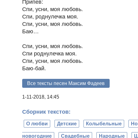
Припев:
Спи, усни, моя любовь.
Спи, роднулечка моя.
Спи, усни, моя любовь.
Баю…
Спи, усни, моя любовь.
Спи роднулечка моя.
Спи, усни, моя любовь.
Баю-бай.
Все тексты песен Максим Фадеев
1-11-2018, 14:45
Сборник текстов:
О любви
Детские
Колыбельные
Но
новогодние
Свадебные
Народные
Ш