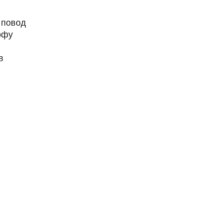
 повод
офу
в