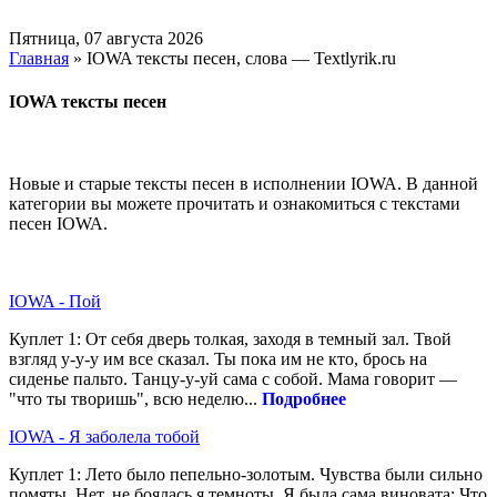
Пятница, 07 августа 2026
Главная
» IOWA тексты песен, слова — Textlyrik.ru
IOWA тексты песен
Новые и старые тексты песен в исполнении IOWA. В данной
категории вы можете прочитать и ознакомиться с текстами
песен IOWA.
IOWA - Пой
Куплет 1: От себя дверь толкая, заходя в темный зал. Твой
взгляд у-у-у им все сказал. Ты пока им не кто, брось на
сиденье пальто. Танцу-у-уй сама с собой. Мама говорит —
"что ты творишь", всю неделю...
Подробнее
IOWA - Я заболела тобой
Куплет 1: Лето было пепельно-золотым. Чувства были сильно
помяты. Нет, не боялась я темноты, Я была сама виновата: Что