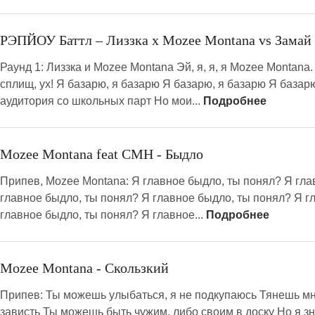
РЭПЙОУ Баттл – Лиззка x Mozee Montana vs Замай 
Раунд 1: Лиззка и Mozee Montana Эй, я, я, я Mozee Montan
сплищ, ух! Я базарю, я базарю Я базарю, я базарю Я базарю
аудитория со школьных парт Но мои...
Подробнее
Mozee Montana feat CMH - Быдло
Припев, Mozee Montana: Я главное быдло, ты понял? Я гла
главное быдло, ты понял? Я главное быдло, ты понял? Я г
главное быдло, ты понял? Я главное...
Подробнее
Mozee Montana - Скользкий
Припев: Ты можешь улыбаться, я не подкупаюсь Тянешь мн
зависть Ты можешь быть чужим, либо своим в доску Но я зна