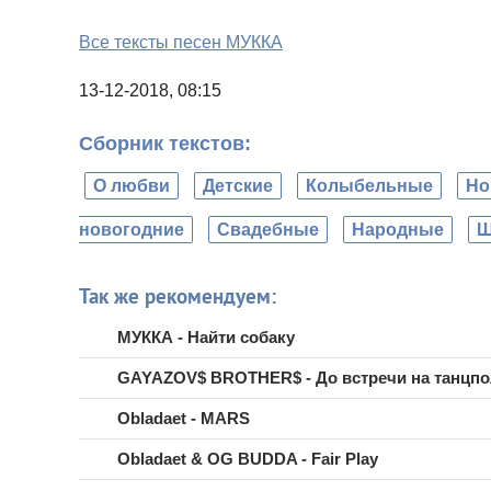
Все тексты песен МУККА
13-12-2018, 08:15
Сборник текстов:
О любви
Детские
Колыбельные
Но
новогодние
Свадебные
Народные
Ш
Так же рекомендуем:
МУККА - Найти собаку
GAYAZOV$ BROTHER$ - До встречи на танцпо
Obladaet - MARS
Obladaet & OG BUDDA - Fair Play