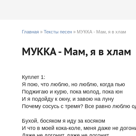
Главная
»
Тексты песен
» МУККА - Мам, я в хлам
МУККА - Мам, я в хлам
Куплет 1:
Я пою, что люблю, но люблю, когда пью
Поджигаю и курю, пока молод, пока юн
И я подойду к окну, и завою на луну
Почему сосусь с тремя? Все равно люблю о
Бухой, босяком я иду за косяком
И что в моей кока-коле, меня даже не догон
Даже не догонит, даже не догонит