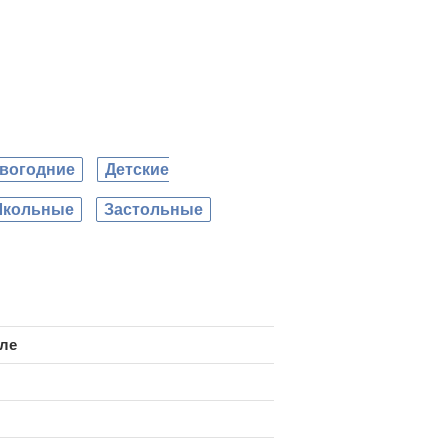
вогодние
Детские
кольные
Застольные
ле