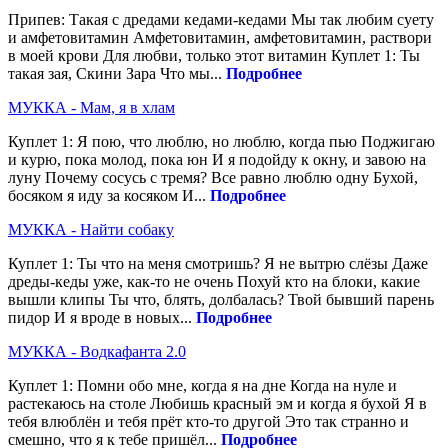
Припев: Такая с дредами кедами-кедами Мы так любим суету
и амфетовитамин Амфетовитамин, амфетовитамин, раствори
в моей крови Для любви, только этот витамин Куплет 1: Ты
такая зая, Скини Зара Что мы...
Подробнее
МУККА - Мам, я в хлам
Куплет 1: Я пою, что люблю, но люблю, когда пью Поджигаю
и курю, пока молод, пока юн И я подойду к окну, и завою на
луну Почему сосусь с тремя? Все равно люблю одну Бухой,
босяком я иду за косяком И...
Подробнее
МУККА - Найти собаку
Куплет 1: Ты что на меня смотришь? Я не вытрю слёзы Даже
дреды-кеды уже, как-то не очень Похуй кто на блоки, какие
вышли клипы Ты что, блять, долбалась? Твой бывший парень
пидор И я вроде в новых...
Подробнее
МУККА - Водкафанта 2.0
Куплет 1: Помни обо мне, когда я на дне Когда на нуле и
растекаюсь на столе Любишь красный эм и когда я бухой Я в
тебя влюблён и тебя прёт кто-то другой Это так странно и
смешно, что я к тебе пришёл...
Подробнее