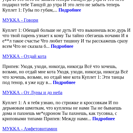
подарил тебе Танцуй до утра И это лето не забыть теперь
Куплет 1: Губы по губам,...
Подробнее
МУККА - Говори
Куплет 1: Обещай больше не дуть И что выкинешь всю дурь И
что твой парень узнает к кому Ты тайно сбегаешь ночами И я
е**л такое счастье Что любит тишину И ты расскажешь сразу
всем Что не сказала б...
Подробнее
МУККА - Отдай кота
Припев: Уходя, уходи, никогда, никогда Всё что хочешь,
возьми, но отдай мне кота Уходя, уходи, никогда, никогда Всё
что хочешь, возьми, но отдай мне кота Куплет 1: Эти танцы
под тенор, я уже иду в...
Подробнее
МУККА - От Луны и до неба
Куплет 1: А я тебя узнаю, по стрижке и кроссовкам И по
дерьмовам шмоткам, что куплены не нами Ты не бываешь
дома и пахнешь ме*едроном Ты пахнешь, как тусовка, с
криповыми типами Припев: Между нами...
Подробнее
МУККА - Амфетовитамин