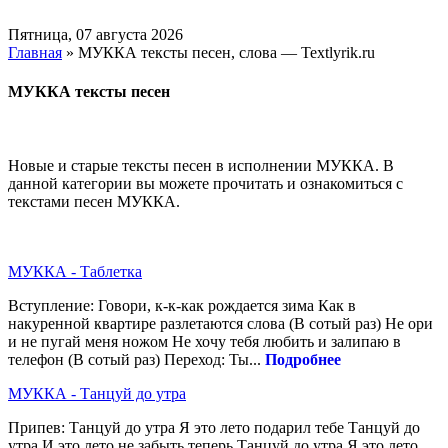
Пятница, 07 августа 2026
Главная
» МУККА тексты песен, слова — Textlyrik.ru
МУККА тексты песен
Новые и старые тексты песен в исполнении МУККА. В
данной категории вы можете прочитать и ознакомиться с
текстами песен МУККА.
МУККА - Таблетка
Вступление: Говори, к-к-как рождается зима Как в
накуренной квартире разлетаются слова (В сотый раз) Не ори
и не пугай меня ножом Не хочу тебя любить и залипаю в
телефон (В сотый раз) Переход: Ты...
Подробнее
МУККА - Танцуй до утра
Припев: Танцуй до утра Я это лето подарил тебе Танцуй до
утра И это лето не забыть теперь Танцуй до утра Я это лето